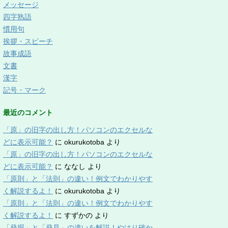
メッセージ
四字熟語
慣用句
挨拶・スピーチ
故事成語
文書
漢字
記号・マーク
最近のコメント
「原」の旧字の出し方！パソコンのエクセルな
どに表示可能？
に
okurukotoba
より
「原」の旧字の出し方！パソコンのエクセルな
どに表示可能？
に
ななし
より
「原則」と「法則」の違い！例文でわかりやす
く解説するよ！
に
okurukotoba
より
「原則」と「法則」の違い！例文でわかりやす
く解説するよ！
に
すずかの
より
「発掘」と「発見」の違いを解説！やはり確か