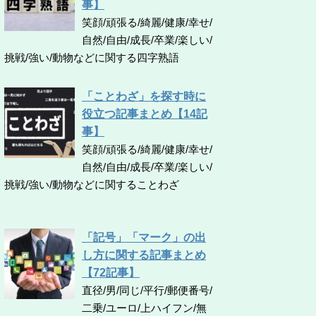
事】
笑顔/頑張る/綺麗/健康/幸せ/
自然/自由/成長/卒業/楽しい/
挑戦/強い/動物などに関する四字熟語
「ことわざ」を探す時に
役立つ記事まとめ【14記
事】
笑顔/頑張る/綺麗/健康/幸せ/
自然/自由/成長/卒業/楽しい/
挑戦/強い/動物などに関することわざ
「記号」「マーク」の出
し方に関する記事まとめ
【72記事】
直径/男/同じ/平行/郵便番号/
二乗/ユーロ/上ハイフン/無