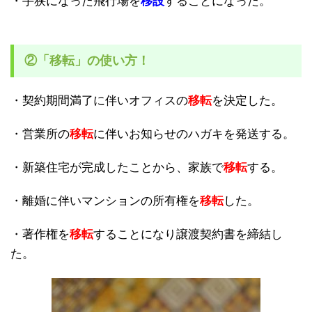
・手狭になった飛行場を
移設
することになった。
②「移転」の使い方！
・契約期間満了に伴いオフィスの
移転
を決定した。
・営業所の
移転
に伴いお知らせのハガキを発送する。
・新築住宅が完成したことから、家族で
移転
する。
・離婚に伴いマンションの所有権を
移転
した。
・著作権を
移転
することになり譲渡契約書を締結し
た。