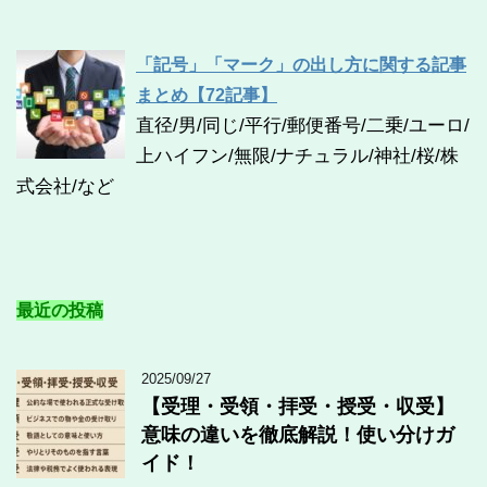
「記号」「マーク」の出し方に関する記事
まとめ【72記事】
直径/男/同じ/平行/郵便番号/二乗/ユーロ/
上ハイフン/無限/ナチュラル/神社/桜/株
式会社/など
最近の投稿
2025/09/27
【受理・受領・拝受・授受・収受】
意味の違いを徹底解説！使い分けガ
イド！