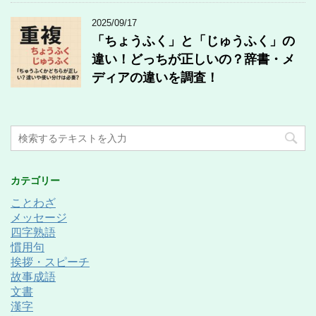
2025/09/17
「ちょうふく」と「じゅうふく」の
違い！どっちが正しいの？辞書・メ
ディアの違いを調査！
カテゴリー
ことわざ
メッセージ
四字熟語
慣用句
挨拶・スピーチ
故事成語
文書
漢字