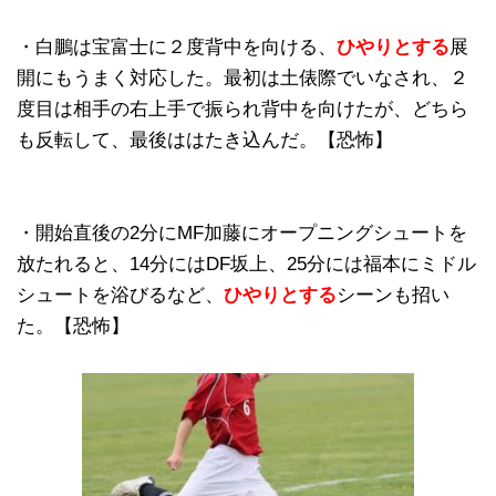
・白鵬は宝富士に２度背中を向ける、
ひやりとする
展
開にもうまく対応した。最初は土俵際でいなされ、２
度目は相手の右上手で振られ背中を向けたが、どちら
も反転して、最後ははたき込んだ。【恐怖】
・開始直後の2分にMF加藤にオープニングシュートを
放たれると、14分にはDF坂上、25分には福本にミドル
シュートを浴びるなど、
ひやりとする
シーンも招い
た。【恐怖】