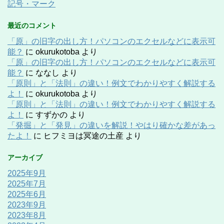
記号・マーク
最近のコメント
「原」の旧字の出し方！パソコンのエクセルなどに表示可
能？
に
okurukotoba
より
「原」の旧字の出し方！パソコンのエクセルなどに表示可
能？
に
ななし
より
「原則」と「法則」の違い！例文でわかりやすく解説する
よ！
に
okurukotoba
より
「原則」と「法則」の違い！例文でわかりやすく解説する
よ！
に
すずかの
より
「発掘」と「発見」の違いを解説！やはり確かな差があっ
たよ！
に
ヒフミヨは冥途の土産
より
アーカイブ
2025年9月
2025年7月
2025年6月
2023年9月
2023年8月