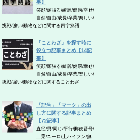
事】
笑顔/頑張る/綺麗/健康/幸せ/
自然/自由/成長/卒業/楽しい/
挑戦/強い/動物などに関する四字熟語
「ことわざ」を探す時に
役立つ記事まとめ【14記
事】
笑顔/頑張る/綺麗/健康/幸せ/
自然/自由/成長/卒業/楽しい/
挑戦/強い/動物などに関することわざ
「記号」「マーク」の出
し方に関する記事まとめ
【72記事】
直径/男/同じ/平行/郵便番号/
二乗/ユーロ/上ハイフン/無