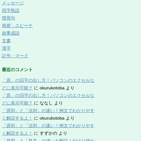
メッセージ
四字熟語
慣用句
挨拶・スピーチ
故事成語
文書
漢字
記号・マーク
最近のコメント
「原」の旧字の出し方！パソコンのエクセルな
どに表示可能？
に
okurukotoba
より
「原」の旧字の出し方！パソコンのエクセルな
どに表示可能？
に
ななし
より
「原則」と「法則」の違い！例文でわかりやす
く解説するよ！
に
okurukotoba
より
「原則」と「法則」の違い！例文でわかりやす
く解説するよ！
に
すずかの
より
「発掘」と「発見」の違いを解説！やはり確か