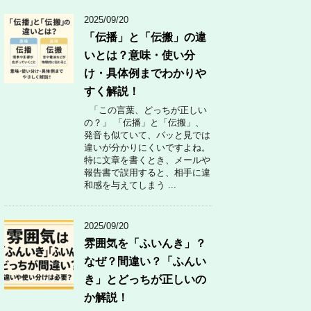
2025/09/20
「伝播」と「伝搬」の違
いとは？意味・使い分
け・具体例までわかりや
すく解説！
「この言葉、どっちが正しい
の？」 「伝播」と「伝搬」、
発音も似ていて、パッと見では
違いが分かりにくいですよね。
特に文章を書くとき、メールや
報告書で誤用すると、相手に違
和感を与えてしまう ...
2025/09/20
雰囲気を「ふいんき」？
なぜ？間違い？「ふんい
き」とどっちが正しいの
か解説！