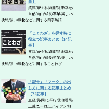
事】
笑顔/頑張る/綺麗/健康/幸せ/
自然/自由/成長/卒業/楽しい/
挑戦/強い/動物などに関する四字熟語
「ことわざ」を探す時に
役立つ記事まとめ【14記
事】
笑顔/頑張る/綺麗/健康/幸せ/
自然/自由/成長/卒業/楽しい/
挑戦/強い/動物などに関することわざ
「記号」「マーク」の出
し方に関する記事まとめ
【72記事】
直径/男/同じ/平行/郵便番号/
二乗/ユーロ/上ハイフン/無