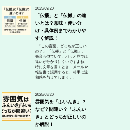
2025/09/20
「伝播」と「伝搬」の違
いとは？意味・使い分
け・具体例までわかりや
すく解説！
「この言葉、どっちが正しい
の？」 「伝播」と「伝搬」、
発音も似ていて、パッと見では
違いが分かりにくいですよね。
特に文章を書くとき、メールや
報告書で誤用すると、相手に違
和感を与えてしまう ...
2025/09/20
雰囲気を「ふいんき」？
なぜ？間違い？「ふんい
き」とどっちが正しいの
か解説！