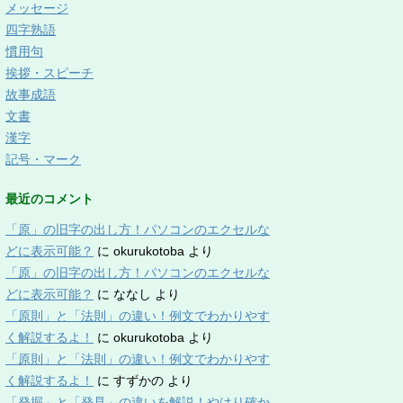
メッセージ
四字熟語
慣用句
挨拶・スピーチ
故事成語
文書
漢字
記号・マーク
最近のコメント
「原」の旧字の出し方！パソコンのエクセルな
どに表示可能？
に
okurukotoba
より
「原」の旧字の出し方！パソコンのエクセルな
どに表示可能？
に
ななし
より
「原則」と「法則」の違い！例文でわかりやす
く解説するよ！
に
okurukotoba
より
「原則」と「法則」の違い！例文でわかりやす
く解説するよ！
に
すずかの
より
「発掘」と「発見」の違いを解説！やはり確か