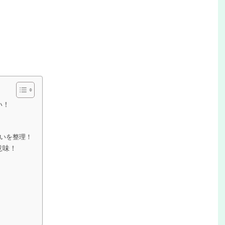
い！
いを整理！
意味！