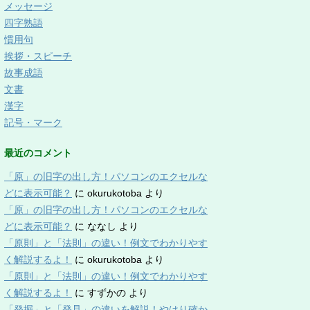
メッセージ
四字熟語
慣用句
挨拶・スピーチ
故事成語
文書
漢字
記号・マーク
最近のコメント
「原」の旧字の出し方！パソコンのエクセルな
どに表示可能？
に
okurukotoba
より
「原」の旧字の出し方！パソコンのエクセルな
どに表示可能？
に
ななし
より
「原則」と「法則」の違い！例文でわかりやす
く解説するよ！
に
okurukotoba
より
「原則」と「法則」の違い！例文でわかりやす
く解説するよ！
に
すずかの
より
「発掘」と「発見」の違いを解説！やはり確か