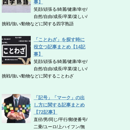
事】
笑顔/頑張る/綺麗/健康/幸せ/
自然/自由/成長/卒業/楽しい/
挑戦/強い/動物などに関する四字熟語
「ことわざ」を探す時に
役立つ記事まとめ【14記
事】
笑顔/頑張る/綺麗/健康/幸せ/
自然/自由/成長/卒業/楽しい/
挑戦/強い/動物などに関することわざ
「記号」「マーク」の出
し方に関する記事まとめ
【72記事】
直径/男/同じ/平行/郵便番号/
二乗/ユーロ/上ハイフン/無