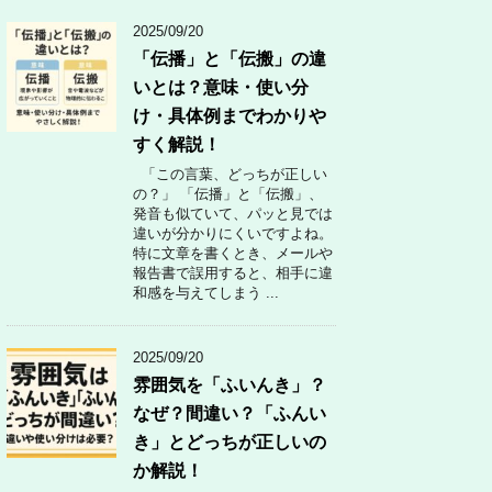
2025/09/20
「伝播」と「伝搬」の違
いとは？意味・使い分
け・具体例までわかりや
すく解説！
「この言葉、どっちが正しい
の？」 「伝播」と「伝搬」、
発音も似ていて、パッと見では
違いが分かりにくいですよね。
特に文章を書くとき、メールや
報告書で誤用すると、相手に違
和感を与えてしまう ...
2025/09/20
雰囲気を「ふいんき」？
なぜ？間違い？「ふんい
き」とどっちが正しいの
か解説！