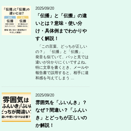
2025/09/20
「伝播」と「伝搬」の違
いとは？意味・使い分
け・具体例までわかりや
すく解説！
「この言葉、どっちが正しい
の？」 「伝播」と「伝搬」、
発音も似ていて、パッと見では
違いが分かりにくいですよね。
特に文章を書くとき、メールや
報告書で誤用すると、相手に違
和感を与えてしまう ...
2025/09/20
雰囲気を「ふいんき」？
なぜ？間違い？「ふんい
き」とどっちが正しいの
か解説！