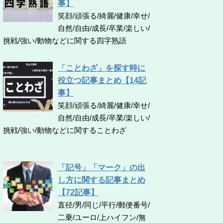
事】
笑顔/頑張る/綺麗/健康/幸せ/
自然/自由/成長/卒業/楽しい/
挑戦/強い/動物などに関する四字熟語
「ことわざ」を探す時に
役立つ記事まとめ【14記
事】
笑顔/頑張る/綺麗/健康/幸せ/
自然/自由/成長/卒業/楽しい/
挑戦/強い/動物などに関することわざ
「記号」「マーク」の出
し方に関する記事まとめ
【72記事】
直径/男/同じ/平行/郵便番号/
二乗/ユーロ/上ハイフン/無