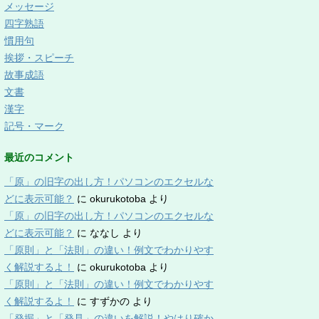
メッセージ
四字熟語
慣用句
挨拶・スピーチ
故事成語
文書
漢字
記号・マーク
最近のコメント
「原」の旧字の出し方！パソコンのエクセルな
どに表示可能？
に
okurukotoba
より
「原」の旧字の出し方！パソコンのエクセルな
どに表示可能？
に
ななし
より
「原則」と「法則」の違い！例文でわかりやす
く解説するよ！
に
okurukotoba
より
「原則」と「法則」の違い！例文でわかりやす
く解説するよ！
に
すずかの
より
「発掘」と「発見」の違いを解説！やはり確か