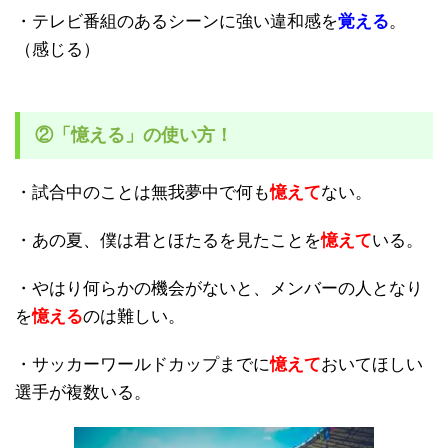
・テレビ番組のあるシーンに強い違和感を
覚える
。
（感じる）
②「憶える」の使い方！
・試合中のことは無我夢中で何も
憶えて
ない。
・あの夏、僕は君とほたるを見たことを
憶えて
いる。
・やはり何らかの機会がないと、メンバーの人となり
を
憶える
のは難しい。
・サッカーワールドカップまでに
憶えて
おいてほしい
選手が複数いる。