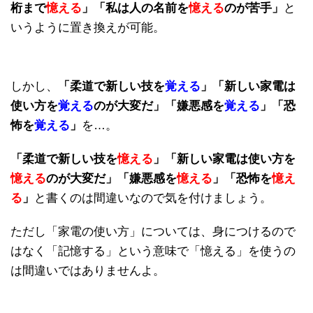
桁まで
憶える
」「私は人の名前を
憶える
のが苦手」
と
いうように置き換えが可能。
しかし、
「柔道で新しい技を
覚える
」「新しい家電は
使い方を
覚える
のが大変だ」「嫌悪感を
覚える
」「恐
怖を
覚える
」
を…。
「柔道で新しい技を
憶える
」「新しい家電は使い方を
憶える
のが大変だ」「嫌悪感を
憶える
」「恐怖を
憶え
る
」
と書くのは間違いなので気を付けましょう。
ただし「家電の使い方」については、身につけるので
はなく「記憶する」という意味で「憶える」を使うの
は間違いではありませんよ。