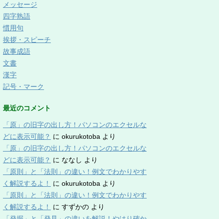
メッセージ
四字熟語
慣用句
挨拶・スピーチ
故事成語
文書
漢字
記号・マーク
最近のコメント
「原」の旧字の出し方！パソコンのエクセルな
どに表示可能？
に
okurukotoba
より
「原」の旧字の出し方！パソコンのエクセルな
どに表示可能？
に
ななし
より
「原則」と「法則」の違い！例文でわかりやす
く解説するよ！
に
okurukotoba
より
「原則」と「法則」の違い！例文でわかりやす
く解説するよ！
に
すずかの
より
「発掘」と「発見」の違いを解説！やはり確か