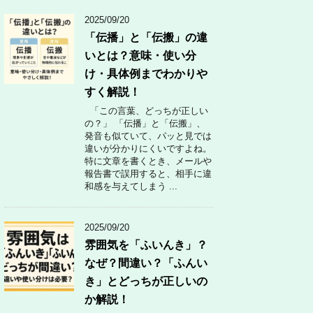
2025/09/20
「伝播」と「伝搬」の違
いとは？意味・使い分
け・具体例までわかりや
すく解説！
「この言葉、どっちが正しい
の？」 「伝播」と「伝搬」、
発音も似ていて、パッと見では
違いが分かりにくいですよね。
特に文章を書くとき、メールや
報告書で誤用すると、相手に違
和感を与えてしまう ...
2025/09/20
雰囲気を「ふいんき」？
なぜ？間違い？「ふんい
き」とどっちが正しいの
か解説！