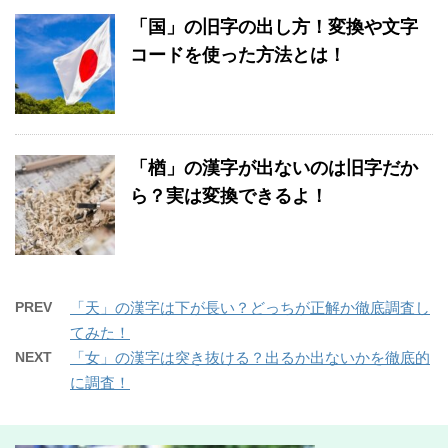
「国」の旧字の出し方！変換や文字
コードを使った方法とは！
「楢」の漢字が出ないのは旧字だか
ら？実は変換できるよ！
PREV
「天」の漢字は下が長い？どっちが正解か徹底調査し
てみた！
NEXT
「女」の漢字は突き抜ける？出るか出ないかを徹底的
に調査！