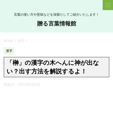
言葉の使い方や意味などを深掘りしてご紹介いたします！
贈る言葉情報館
HOME
>
漢字
>
漢字
「榊」の漢字の木へんに神が出な
い？出す方法を解説するよ！
更新日：
2022年3月5日