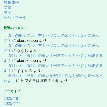
故事成語
文書
漢字
記号・マーク
最近のコメント
「原」の旧字の出し方！パソコンのエクセルなどに表示可
能？
に
okurukotoba
より
「原」の旧字の出し方！パソコンのエクセルなどに表示可
能？
に
ななし
より
「原則」と「法則」の違い！例文でわかりやすく解説する
よ！
に
okurukotoba
より
「原則」と「法則」の違い！例文でわかりやすく解説する
よ！
に
すずかの
より
「発掘」と「発見」の違いを解説！やはり確かな差があっ
たよ！
に
ヒフミヨは冥途の土産
より
アーカイブ
2025年9月
2025年7月