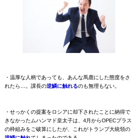
・温厚な人柄であっても、あんな馬鹿にした態度をさ
れたら…。課長の
逆鱗に触れる
のも無理もない。
・せっかくの提案をロシアに却下されたことに納得で
きなかったムハンマド皇太子は、4月からOPECプラス
の枠組みをご破算にしたが、これがトランプ大統領の
逆鱗に触れ
てしまったのである。