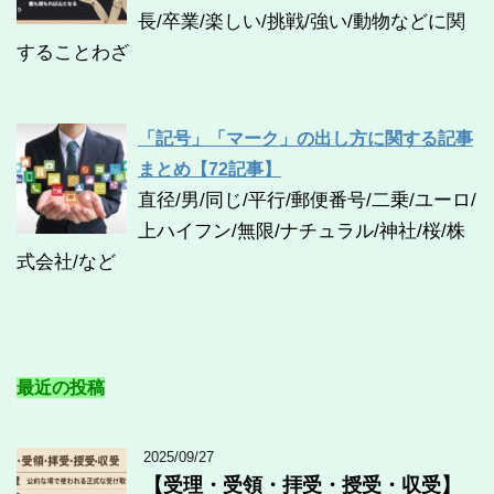
長/卒業/楽しい/挑戦/強い/動物などに関
することわざ
「記号」「マーク」の出し方に関する記事
まとめ【72記事】
直径/男/同じ/平行/郵便番号/二乗/ユーロ/
上ハイフン/無限/ナチュラル/神社/桜/株
式会社/など
最近の投稿
2025/09/27
【受理・受領・拝受・授受・収受】