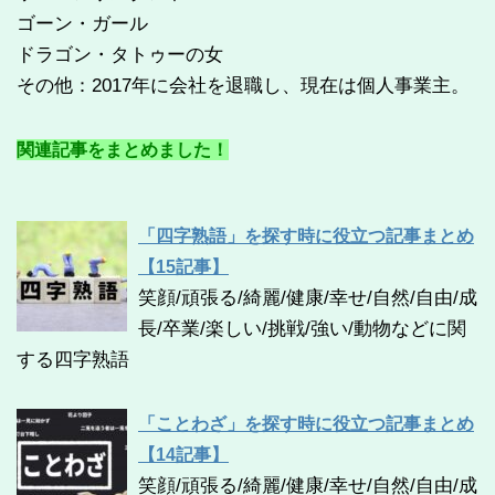
ゴーン・ガール
ドラゴン・タトゥーの女
その他：2017年に会社を退職し、現在は個人事業主。
関連記事をまとめました！
「四字熟語」を探す時に役立つ記事まとめ
【15記事】
笑顔/頑張る/綺麗/健康/幸せ/自然/自由/成
長/卒業/楽しい/挑戦/強い/動物などに関
する四字熟語
「ことわざ」を探す時に役立つ記事まとめ
【14記事】
笑顔/頑張る/綺麗/健康/幸せ/自然/自由/成